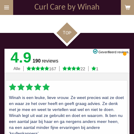
Curl Care by Winah
Skip
to
main
content
TOP