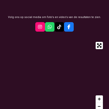
Volg ons op social media om foto's en video's van de resultaten te zien.
I
W
T
F
n
h
i
a
s
a
k
c
t
t
T
e
a
s
o
b
g
A
k
o
r
p
o
a
p
k
m